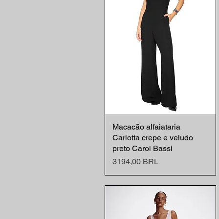
Macacão alfaiataria
Vista rápida
Carlotta crepe e veludo
preto Carol Bassi
Precio
3194,00 BRL