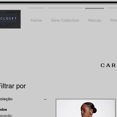
Home
New Collection
Marcas
Pro
CAR
iltrar por
oleção
odos
acacão