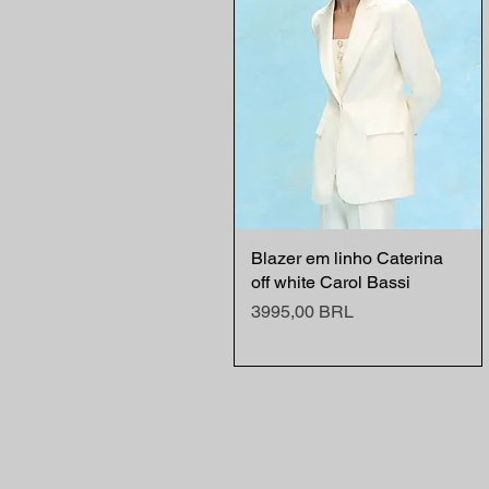
Blazer em linho Caterina
Vista rápida
off white Carol Bassi
Precio
3995,00 BRL