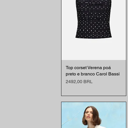
Top corset Verena poá
Vista rápida
preto e branco Carol Bassi
Precio
2492,00 BRL