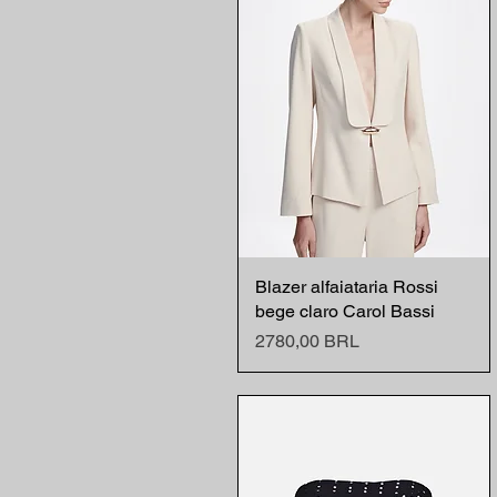
Blazer alfaiataria Rossi
Vista rápida
bege claro Carol Bassi
Precio
2780,00 BRL