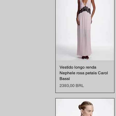
Vestido longo renda
Vista rápida
Nephele rosa petala Carol
Bassi
Precio
2393,00 BRL