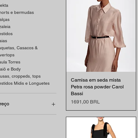
lekta
horts e bermudas
alças
zaleia
estidos
aias
aquetas, Casacos &
vertops
aula Torres
aiô e Body
lusas, croppeds, tops
Camisa em seda mista
Vista rápida
estidos Midis e Longuetes
Petra rosa powder Carol
Bassi
Precio
1691,00 BRL
reço
49 BRL
4696 BRL