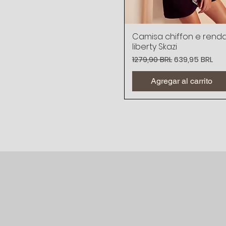
Camisa chiffon e rend
Vista rápida
liberty Skazi
Precio
Precio de ofe
1279,90 BRL
639,95 BRL
Agregar al carrito