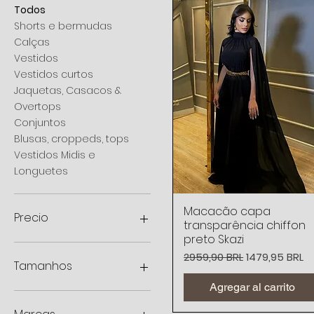
Todos
Shorts e bermudas
Calças
Vestidos
Vestidos curtos
Jaquetas, Casacos &
Overtops
Conjuntos
Blusas, croppeds, tops
Vestidos Midis e
Longuetes
Macacão capa
Vista rápida
Precio
transparência chiffon
preto Skazi
Precio
Precio de of
2959,90 BRL
1479,95 BRL
235 BRL
4800 BRL
Tamanhos
Agregar al carrito
34
36