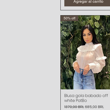
Agregar al carrito
50% off
Blusa gola babado off
Vista rápida
white PatBo
Precio
Precio de ofe
1370,00 BRL
685,00 BRL