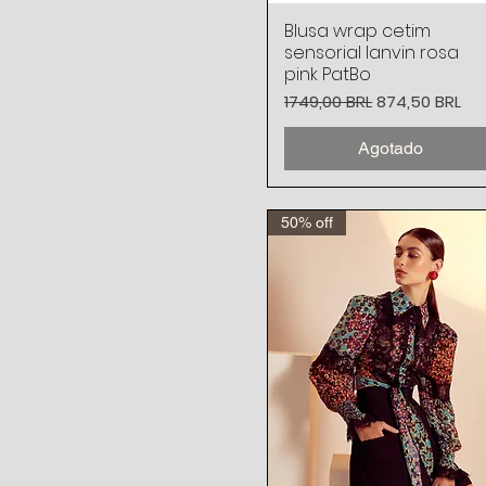
Blusa wrap cetim
Vista rápida
sensorial lanvin rosa
pink PatBo
Precio
Precio de ofe
1749,00 BRL
874,50 BRL
Agotado
50% off