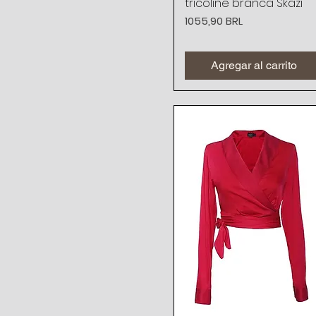
tricoline branca Skazi
Precio
1055,90 BRL
Agregar al carrito