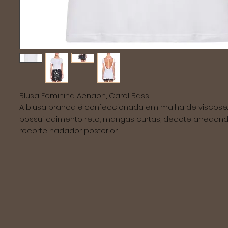
Blusa Feminina Aenaon, Carol Bassi.
A blusa branca é confeccionada em malha de viscose. 
possui caimento reto, mangas curtas, decote arredond
recorte nadador posterior. 