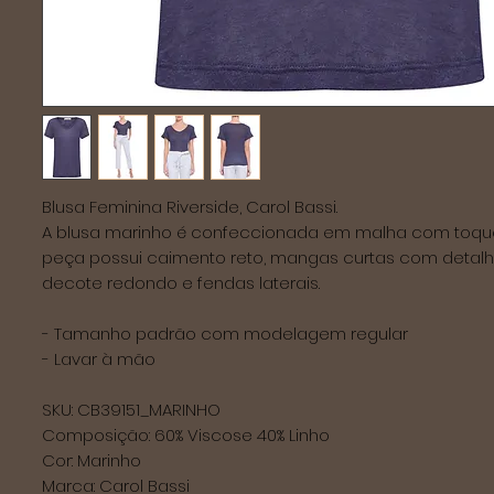
Blusa Feminina Riverside, Carol Bassi. 

A blusa marinho é confeccionada em malha com toque d
peça possui caimento reto, mangas curtas com detalh
decote redondo e fendas laterais. 

- Tamanho padrão com modelagem regular 

- Lavar à mão 

SKU: CB39151_MARINHO 

Composição: 60% Viscose 40% Linho 

Cor: Marinho 

Marca: Carol Bassi