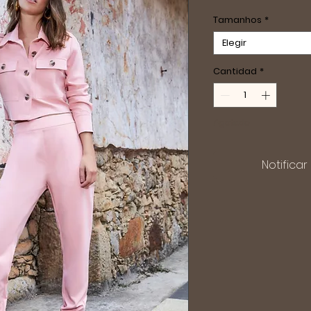
Tamanhos
*
Elegir
Cantidad
*
Agotado
Notificar