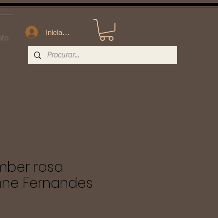
Iniciar sesión
ato
mber rosa
Anne Fernandes
ecio