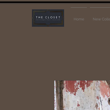
Home
New Colle