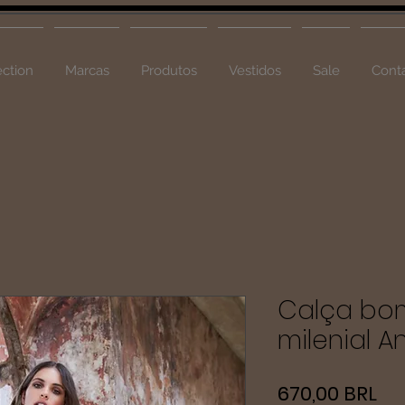
ction
Marcas
Produtos
Vestidos
Sale
Cont
Calça bo
milenial 
Pr
670,00 BRL