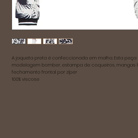
A jaqueta preta é confeccionada em malha. Esta peça 
modelagem bomber, estampa de coqueiros, mangas l
fechamento frontal por zíper
100% viscose