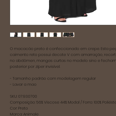
O macacão preto é confeccionado em crepe. Esta peç
caimento reto possui decote V com amarração, recort
no abdômen, mangas curtas no modelo sino e fecham
posterior por zíper invisível.

- Tamanho padrão com modelagem regular

- Lavar a mao

SKU: 07.93.0700

Composição: 56% Viscose 44% Modal / Forro: 100% Poliéste
Cor: Preto

Marca: Animale