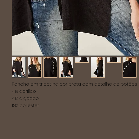
Poncho em tricot na cor preta com detalhe de botões
41% acrílico
41% algodão
18% poliéster 