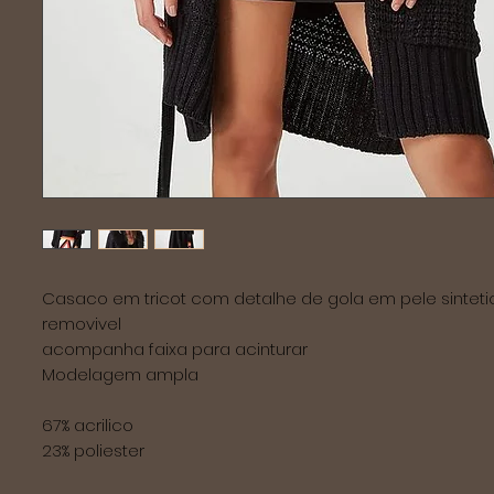
Casaco em tricot com detalhe de gola em pele sinteti
removivel
acompanha faixa para acinturar
Modelagem ampla
67% acrilico
23% poliester