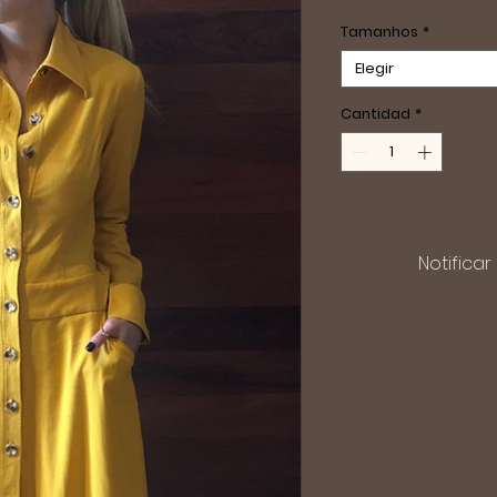
Tamanhos
*
Elegir
Cantidad
*
Agotado
Notificar