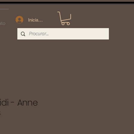
Iniciar sesión
ato
idi - Anne
s
ecio