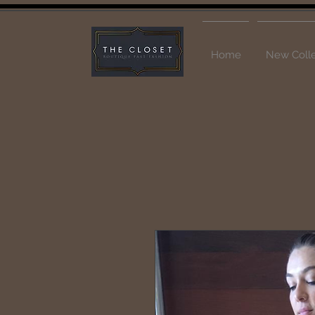
Home
New Colle