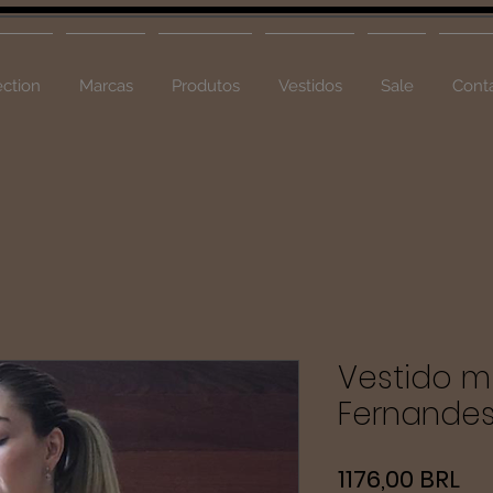
ction
Marcas
Produtos
Vestidos
Sale
Cont
Vestido m
Fernande
Pr
1176,00 BRL