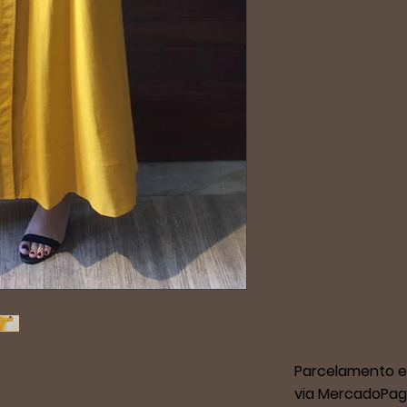
Parcelamento e
via MercadoPag