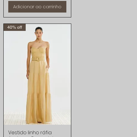
Adicionar ao carrinho
40% off
Vestido linho ráfia
Visualização rápida