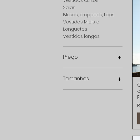
Vestidos curtos
Saias
Blusas, croppeds, tops
Vestidos Midis e
Longuetes
Vestidos longos
Preço
R$ 835
R$ 8.803
Tamanhos
C
c
36
E
38
P
R
40
42
Único