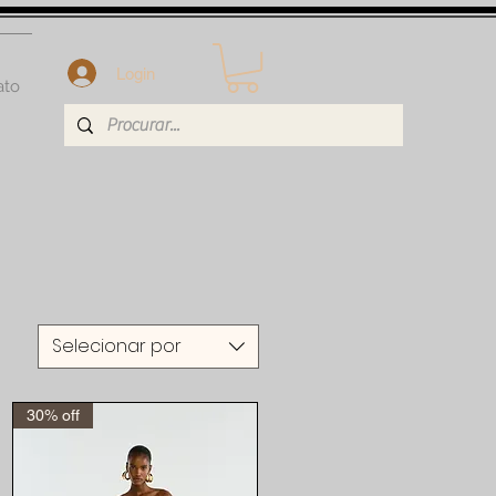
Login
ato
Selecionar por
30% off