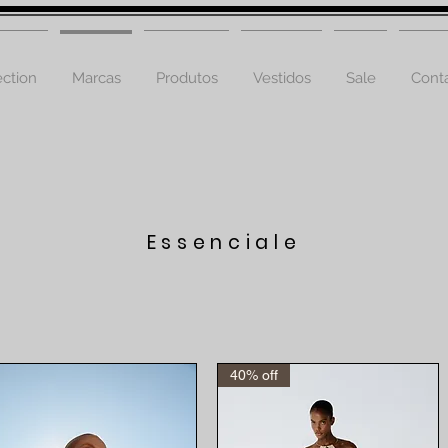
ction
Marcas
Produtos
Vestidos
Sale
Cont
Essenciale
40% off