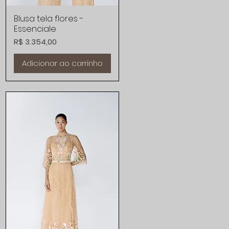
Blusa tela flores -
Visualização rápida
Essenciale
Preço
R$ 3.354,00
Adicionar ao carrinho