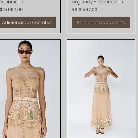
ssenciale
organdy - Essenciale
reço
Preço
$ 5.097,00
R$ 3.597,00
Adicionar ao carrinho
Adicionar ao carrinho