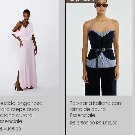
estido longo rosa
Visualização rápida
Top sarja italiana com
Visualização rápida
laro crepe bucol
cinto de couro -
taliano aurora -
Essenciale
ssenciale
Preço normal
Preço promocion
R$ 2.589,00
R$ 1.812,30
reço
$ 4.195,00