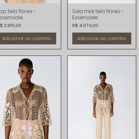
op tela flores -
Visualização rápida
Saia midi tela flores -
Visualização rápida
ssenciale
Essenciale
reço
Preço
$ 2.815,00
R$ 4.074,00
Adicionar ao carrinho
Adicionar ao carrinho