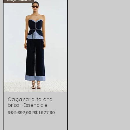
Calça sarja italiana
Visualização rápida
brisa - Essenciale
Preço normal
Preço promocional
R$ 2.397,00
R$ 1.677,90
al