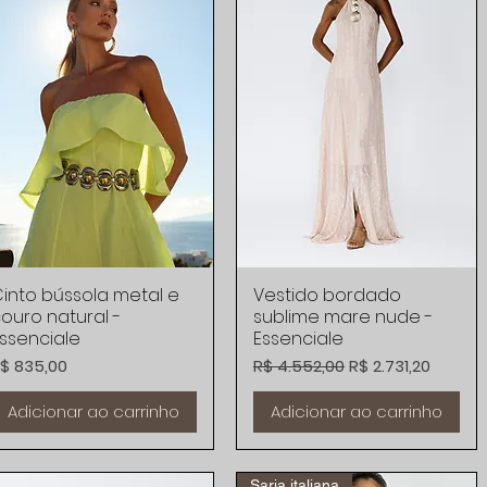
into bússola metal e
Visualização rápida
Vestido bordado
Visualização rápida
ouro natural -
sublime mare nude -
ssenciale
Essenciale
reço
Preço normal
Preço promocion
$ 835,00
R$ 4.552,00
R$ 2.731,20
Adicionar ao carrinho
Adicionar ao carrinho
Sarja italiana