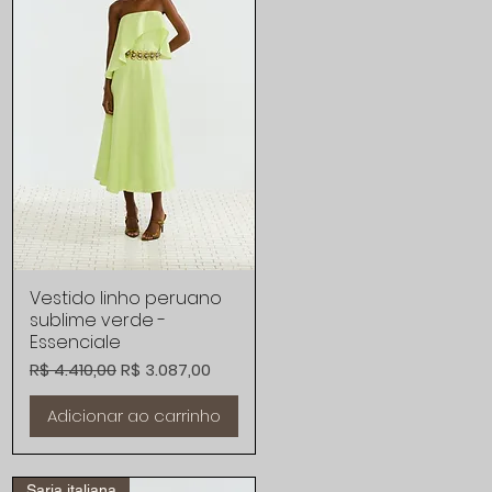
Vestido linho peruano
Visualização rápida
sublime verde -
Essenciale
al
Preço normal
Preço promocional
R$ 4.410,00
R$ 3.087,00
Adicionar ao carrinho
Sarja italiana