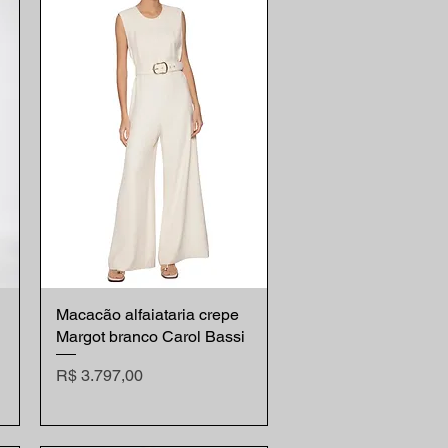
Macacão alfaiataria crepe
Visualização rápida
Margot branco Carol Bassi
Preço
R$ 3.797,00