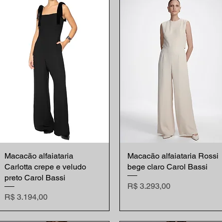
Macacão alfaiataria
Visualização rápida
Macacão alfaiataria Rossi
Visualização rápida
Carlotta crepe e veludo
bege claro Carol Bassi
preto Carol Bassi
Preço
R$ 3.293,00
Preço
R$ 3.194,00