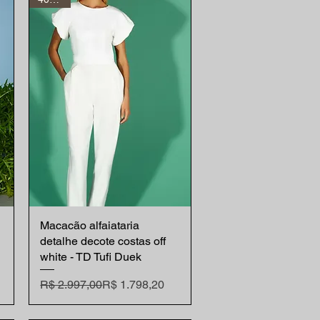
Macacão alfaiataria
Visualização rápida
detalhe decote costas off
white - TD Tufi Duek
Preço normal
Preço promocional
R$ 2.997,00
R$ 1.798,20