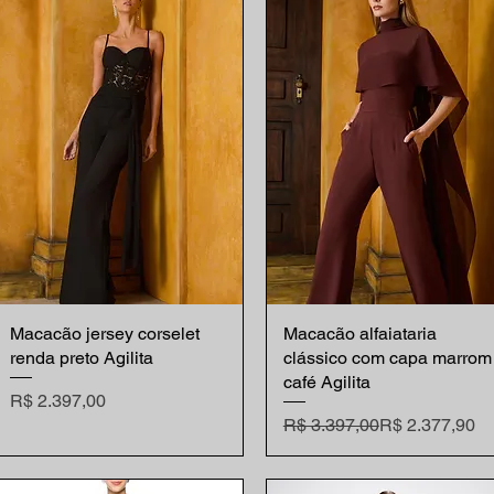
Macacão jersey corselet
Visualização rápida
Macacão alfaiataria
Visualização rápida
renda preto Agilita
clássico com capa marrom
café Agilita
Preço
R$ 2.397,00
Preço normal
Preço promocional
R$ 3.397,00
R$ 2.377,90