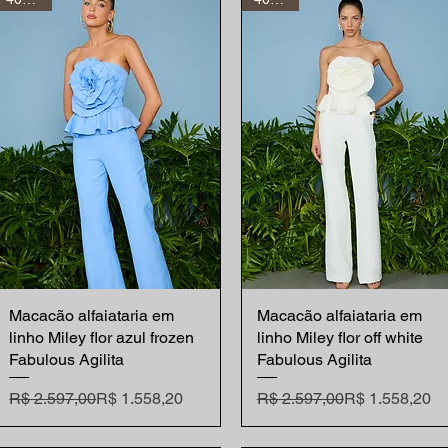
Macacão alfaiataria em
Visualização rápida
Macacão alfaiataria em
Visualização rápida
linho Miley flor azul frozen
linho Miley flor off white
Fabulous Agilita
Fabulous Agilita
Preço normal
Preço promocional
Preço normal
Preço promocional
R$ 2.597,00
R$ 1.558,20
R$ 2.597,00
R$ 1.558,20