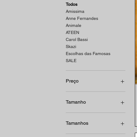
Todos
Amissima
Anne Fernandes
Animale
ATEEN
Carol Bassi
Skazi
Escolhas das Famosas
SALE
Preço
R$ 259
R$ 3.797
Tamanho
36
38
Tamanhos
34