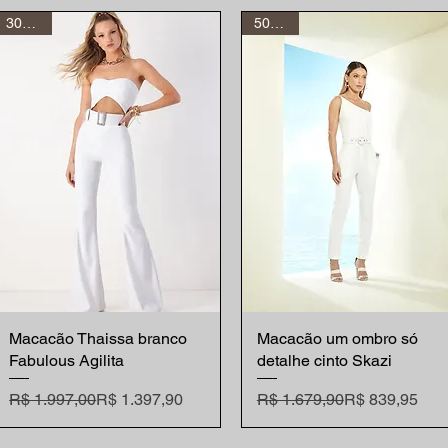
30% off
50% off
Macacão Thaissa branco
Visualização rápida
Macacão um ombro só
Visualização rápida
Fabulous Agilita
detalhe cinto Skazi
Preço normal
Preço promocional
Preço normal
Preço promocional
R$ 1.997,00
R$ 1.397,90
R$ 1.679,90
R$ 839,95