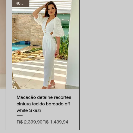
40% off
Macacão detalhe recortes
Visualização rápida
cintura tecido bordado off
white Skazi
Preço normal
Preço promocional
R$ 2.399,90
R$ 1.439,94