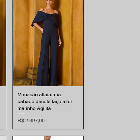
Macacão alfaiataria
Visualização rápida
babado decote laço azul
marinho Agilita
Preço
R$ 2.397,00