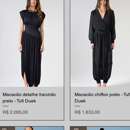
Macacão detalhe franzido
Visualização rápida
Macacão chiffon preto - Tuf
Visualização rápida
preto - Tufi Duek
Duek
Preço
Preço
R$ 2.065,00
R$ 1.833,00
40% off
40% off