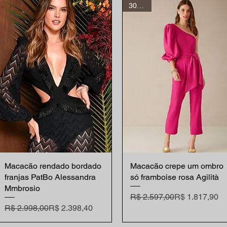
30% off
Macacão rendado bordado
Visualização rápida
Macacão crepe um ombro
Visualização rápida
franjas PatBo Alessandra
só framboise rosa Agilità
Mmbrosio
Preço normal
Preço promocional
R$ 2.597,00
R$ 1.817,90
Preço normal
Preço promocional
R$ 2.998,00
R$ 2.398,40