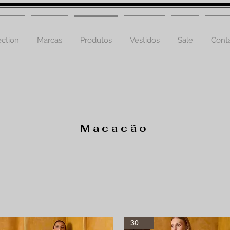
ction
Marcas
Produtos
Vestidos
Sale
Cont
Macacão
30% off