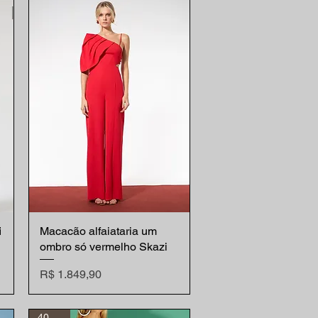
i
Macacão alfaiataria um
Visualização rápida
ombro só vermelho Skazi
Preço
R$ 1.849,90
40% off