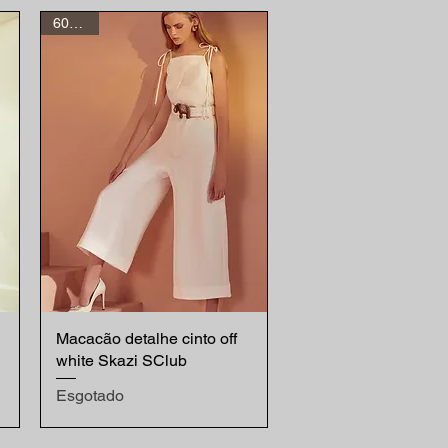
60% off
Macacão detalhe cinto off
Visualização rápida
white Skazi SClub
Esgotado