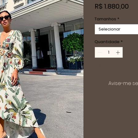
Pr
R$ 1.880,00
Tamanhos
*
Selecionar
Quantidade
*
Esgotado
Avise-me se