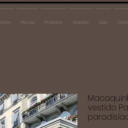
ction
Marcas
Produtos
Vestidos
Sale
Cont
Macaquinh
vestido P
paradisíac