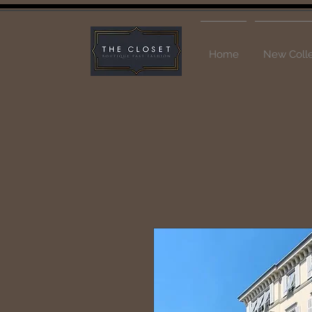
Home
New Colle