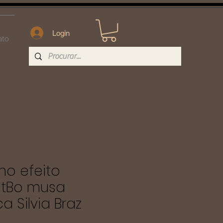
Login
ato
o efeito
atBo musa
a Silvia Braz