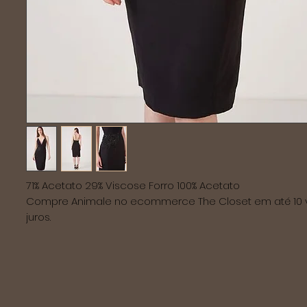
71% Acetato 29% Viscose Forro 100% Acetato

Compre Animale no ecommerce The Closet em até 10 
juros.