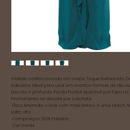
Vestido confeccionado em crepe. Toque texturizado. De
babados. Ideal para usar em eventos formais de dia ou à
Decote V profundo. Fenda frontal. Ajustável por faixa na c
Fechamento no decote por colchete. 

 Dica: Arremate o look com maxi-brinco e uma clutch, finalize com 
salto alto. 

 Composição: 100% Poliéster. 

 Cor: Verde. 
