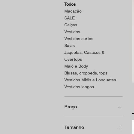
Todos
Macacão
SALE
Calças
Vestidos
Vestidos curtos
Saias
Jaquetas, Casacos &
Overtops
Maiô e Body
Blusas, croppeds, tops
Vestidos Midis e Longuetes
Vestidos longos
Preço
R$ 75
R$ 2.998
Tamanho