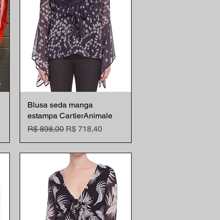
Blusa seda manga
Visualização rápida
estampa CartierAnimale
nal
Preço normal
Preço promocional
R$ 898,00
R$ 718,40