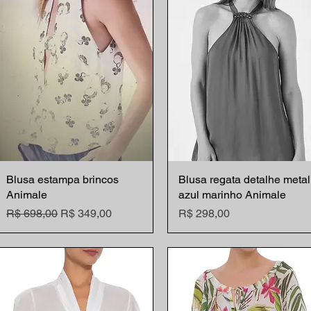
Blusa estampa brincos
Visualização rápida
Blusa regata detalhe metal
Visualização rápida
Animale
azul marinho Animale
Preço normal
Preço promocional
Preço
R$ 698,00
R$ 349,00
R$ 298,00