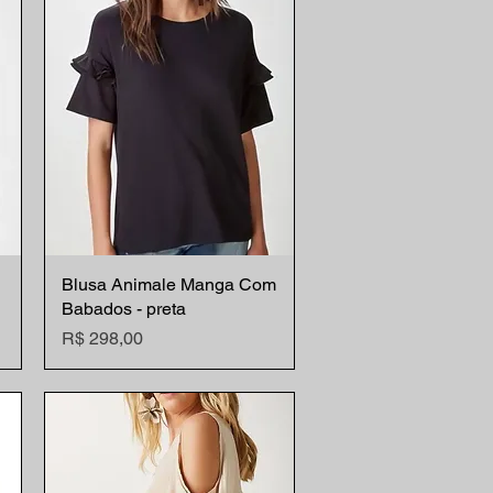
Blusa Animale Manga Com
Visualização rápida
Babados - preta
Preço
R$ 298,00