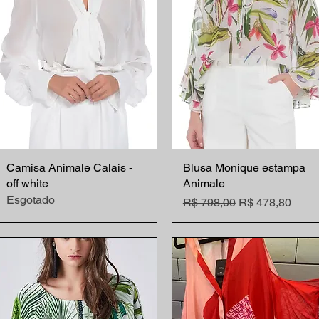
Camisa Animale Calais -
Visualização rápida
Blusa Monique estampa
Visualização rápida
off white
Animale
Esgotado
Preço normal
Preço promocio
R$ 798,00
R$ 478,80