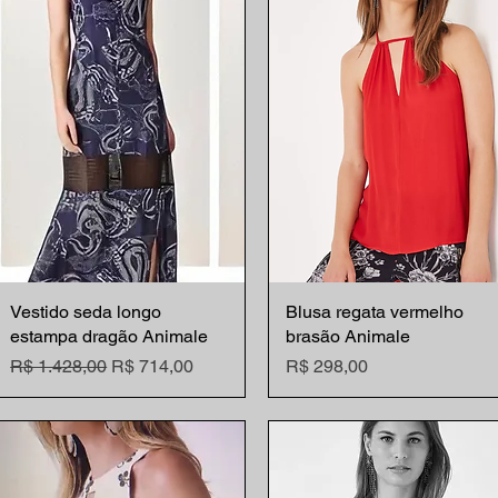
Vestido seda longo
Visualização rápida
Blusa regata vermelho
Visualização rápida
estampa dragão Animale
brasão Animale
Preço normal
Preço promocional
Preço
R$ 1.428,00
R$ 714,00
R$ 298,00