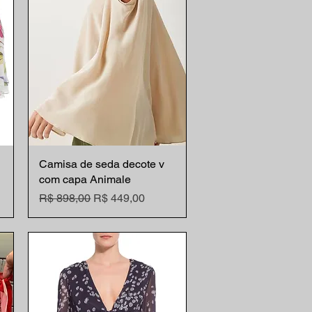
Camisa de seda decote v
Visualização rápida
com capa Animale
nal
Preço normal
Preço promocional
R$ 898,00
R$ 449,00