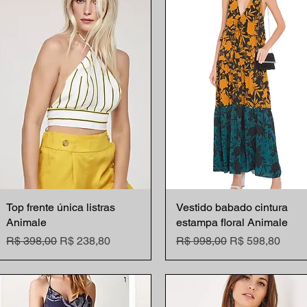
Top frente única listras
Visualização rápida
Vestido babado cintura
Visualização rápida
Animale
estampa floral Animale
Preço normal
Preço promocional
Preço normal
Preço promocio
R$ 398,00
R$ 238,80
R$ 998,00
R$ 598,80