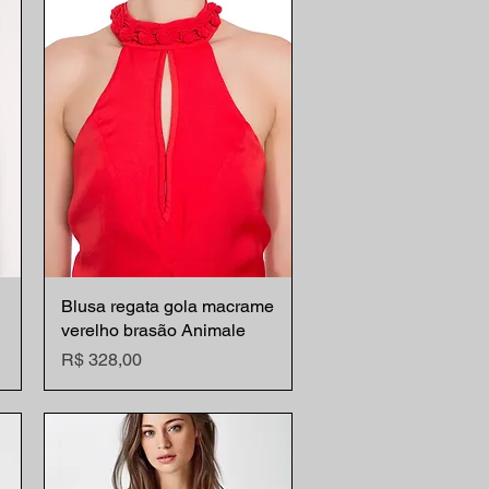
Blusa regata gola macrame
Visualização rápida
verelho brasão Animale
Preço
R$ 328,00