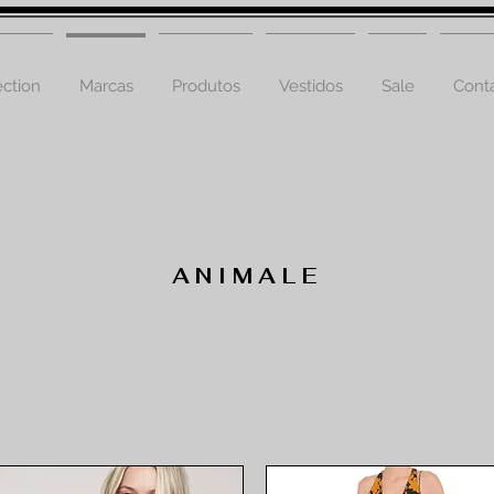
ction
Marcas
Produtos
Vestidos
Sale
Cont
ANIMALE