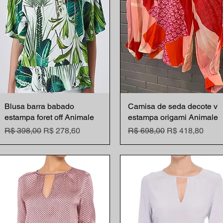
Blusa barra babado
Visualização rápida
Camisa de seda decote v
Visualização rápida
estampa foret off Animale
estampa origami Animale
Preço normal
Preço promocional
Preço normal
Preço promocio
R$ 398,00
R$ 278,60
R$ 698,00
R$ 418,80