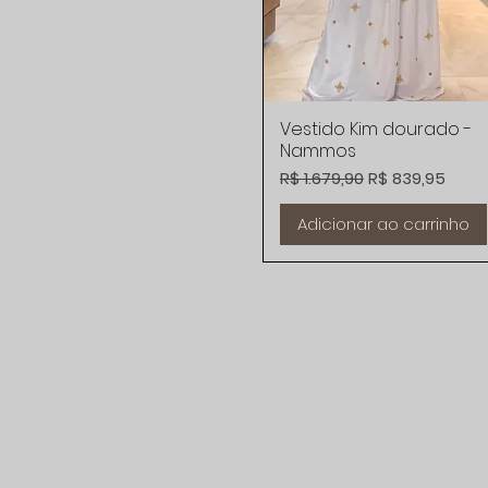
Vestido Kim dourado -
Visualização rápida
Nammos
Preço normal
Preço promoci
R$ 1.679,90
R$ 839,95
Adicionar ao carrinho