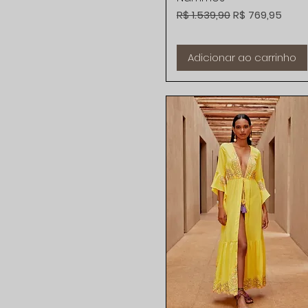
Preço normal
Preço promoci
R$ 1.539,90
R$ 769,95
Adicionar ao carrinho