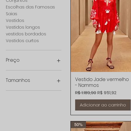
Conjuntos
Escolhas das Famosas
Saias
Vestidos
Vestidos longos
vestidos bordados
Vestidos curtos
Preço
R$ 154
R$ 2.900
Vestido Jade vermelho
Visualização rápida
Tamanhos
- Nammos
G
Preço normal
Preço promoci
R$ 1.189,90
R$ 951,92
M
Adicionar ao carrinho
P
PP
50%