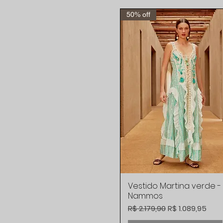
50% off
Vestido Martina verde -
Visualização rápida
Nammos
Preço normal
Preço promoci
R$ 2.179,90
R$ 1.089,95