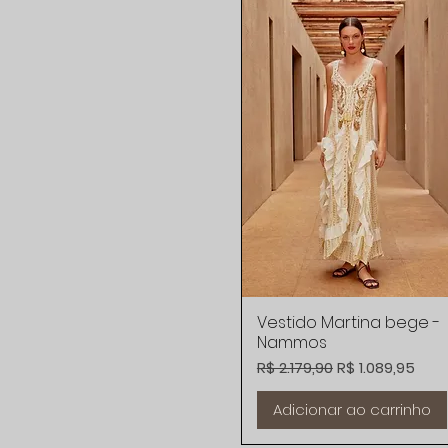
Vestido Martina bege -
Visualização rápida
Nammos
Preço normal
Preço promoci
R$ 2.179,90
R$ 1.089,95
Adicionar ao carrinho