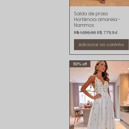
Saída de praia
Visualização rápida
Hortência amarela -
Nammos
Preço normal
Preço promoci
R$ 1.299,90
R$ 779,94
Adicionar ao carrinho
50% off