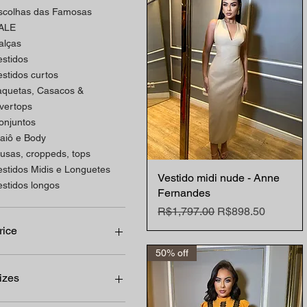
scolhas das Famosas
ALE
alças
estidos
estidos curtos
aquetas, Casacos &
vertops
onjuntos
aiô e Body
lusas, croppeds, tops
estidos Midis e Longuetes
Vestido midi nude - Anne
Quick View
estidos longos
Fernandes
Regular Price
Sale Price
R$1,797.00
R$898.50
rice
50% off
$199
R$2,155
izes
L