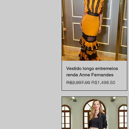
M
S
Vestido longo entremeios
Quick View
renda Anne Fernandes
Regular Price
Sale Price
R$2,997.00
R$1,498.50