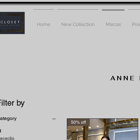
Home
New Collection
Marcas
Pro
ANNE
ilter by
ategory
50% off
l
acacão