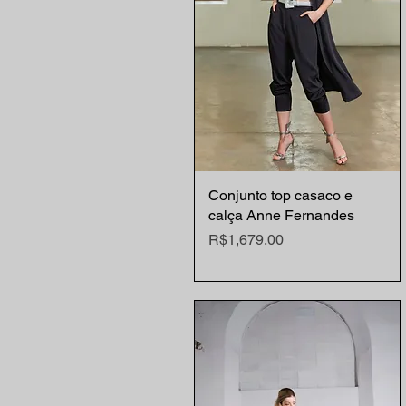
Conjunto top casaco e
Quick View
calça Anne Fernandes
Price
R$1,679.00