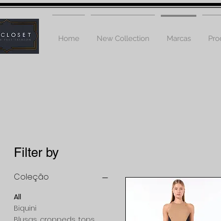
Home
New Collection
Marcas
Pro
Filter by
Coleção
All
Biquini
Blusas, croppeds, tops