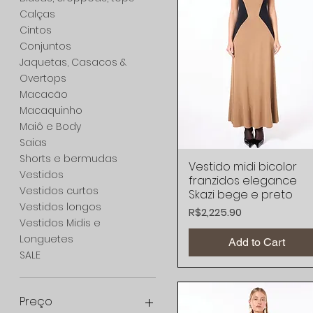
Calças
Cintos
Conjuntos
Jaquetas, Casacos &
Overtops
Macacão
Macaquinho
Maiô e Body
Saias
Shorts e bermudas
Vestido midi bicolor
Quick View
Vestidos
franzidos elegance
Vestidos curtos
Skazi bege e preto
Vestidos longos
Price
R$2,225.90
Vestidos Midis e
Longuetes
Add to Cart
SALE
Preço