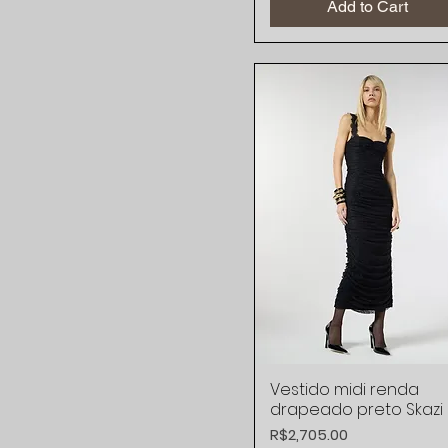
Add to Cart
Vestido midi renda
Quick View
drapeado preto Skazi
Price
R$2,705.00