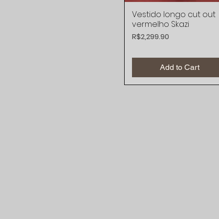
Vestido longo cut out
Quick View
vermelho Skazi
Price
R$2,299.90
Add to Cart