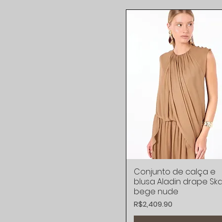
Vestidos Midis e
Longuetes
Conjunto de calça e
Quick View
blusa Aladin drape Ska
bege nude
Price
R$2,409.90