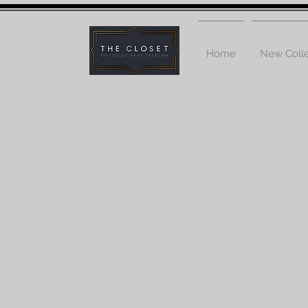
Home
New Colle