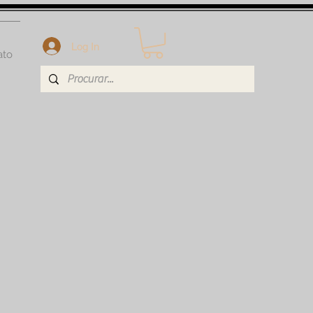
Log In
ato