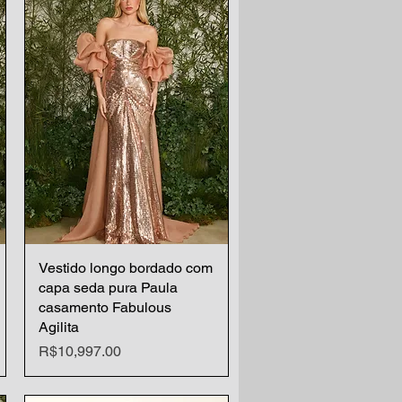
Vestido longo bordado com
Quick View
capa seda pura Paula
casamento Fabulous
Agilita
Price
R$10,997.00