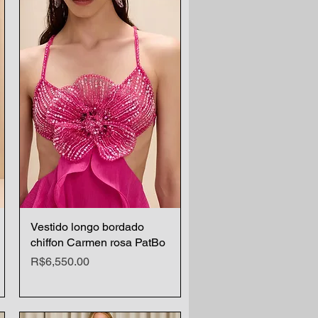
Vestido longo bordado
Quick View
chiffon Carmen rosa PatBo
Price
R$6,550.00