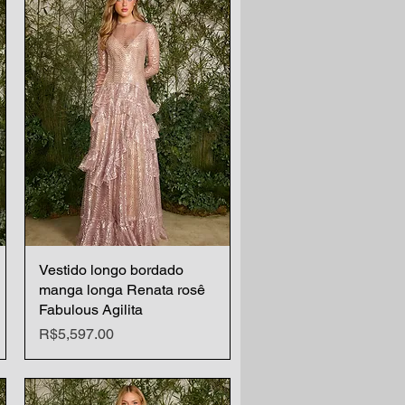
Vestido longo bordado
Quick View
manga longa Renata rosê
Fabulous Agilita
Price
R$5,597.00