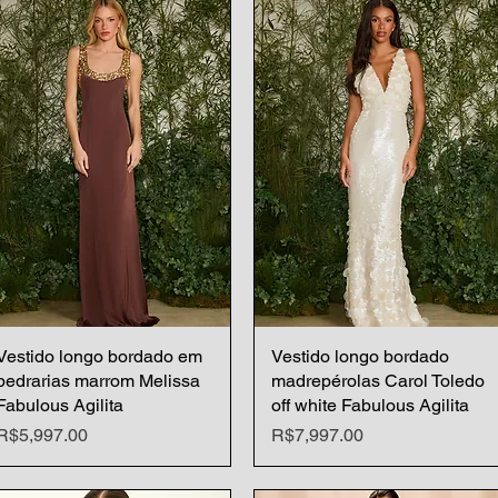
Vestido longo bordado em
Quick View
Vestido longo bordado
Quick View
pedrarias marrom Melissa
madrepérolas Carol Toledo
Fabulous Agilita
off white Fabulous Agilita
Price
Price
R$5,997.00
R$7,997.00