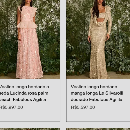
Vestido longo bordado e
Quick View
Vestido longo bordado
Quick View
seda Lucinda rosa palm
manga longa Le Silvarolli
beach Fabulous Agilita
dourado Fabulous Agilita
Price
Price
R$5,997.00
R$5,597.00