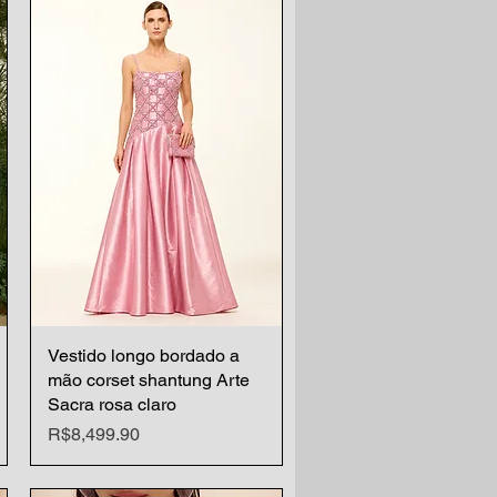
Vestido longo bordado a
Quick View
mão corset shantung Arte
Sacra rosa claro
Price
R$8,499.90