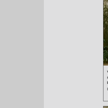
34 BR
36 BR
38 BR
40 BR
42 BR
L
M
S
XS