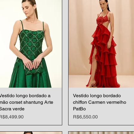
Vestido longo bordado a
Quick View
Vestido longo bordado
Quick View
mão corset shantung Arte
chiffon Carmen vermelho
Sacra verde
PatBo
Price
Price
R$8,499.90
R$6,550.00