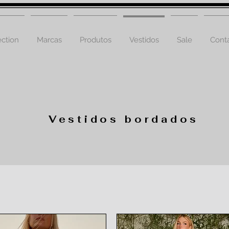
ction
Marcas
Produtos
Vestidos
Sale
Cont
Vestidos bordados