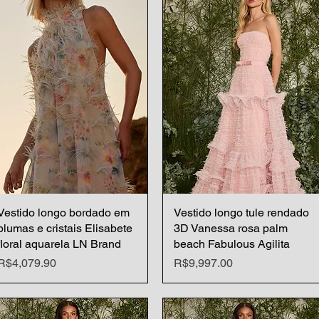
Vestido longo bordado em
Quick View
Vestido longo tule rendado
Quick View
plumas e cristais Elisabete
3D Vanessa rosa palm
floral aquarela LN Brand
beach Fabulous Agilita
Price
Price
R$4,079.90
R$9,997.00