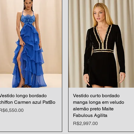
Vestido longo bordado
Quick View
Vestido curto bordado
Quick View
chiffon Carmen azul PatBo
manga longa em veludo
alemão preto Maite
Price
R$6,550.00
Fabulous Agilita
Price
R$2,997.00