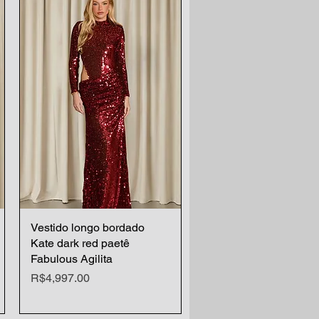
Vestido longo bordado
Quick View
Kate dark red paetê
Fabulous Agilita
Price
R$4,997.00