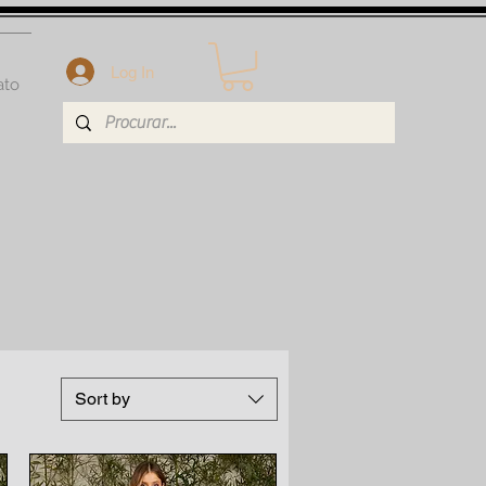
Log In
ato
Sort by