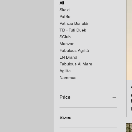
All
Skazi
PatBo
Patricia Bonaldi
TD - Tufi Duek
SClub
Manzan
Fabulous Agilità
LN Brand
Fabulous Al Mare
Agilita
Nammos
Price
R$649
R$28,950
Sizes
44