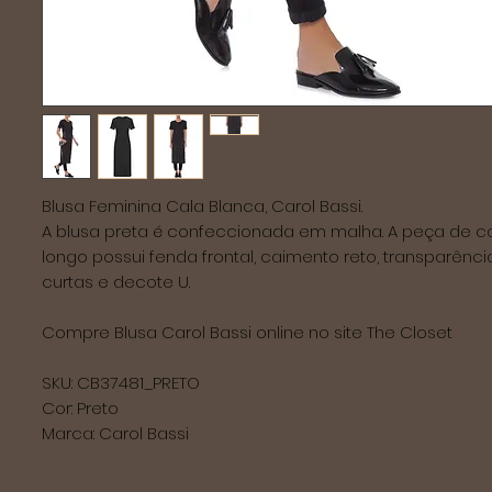
Blusa Feminina Cala Blanca, Carol Bassi.

A blusa preta é confeccionada em malha. A peça de c
longo possui fenda frontal, caimento reto, transparênci
curtas e decote U.

Compre Blusa Carol Bassi online no site The Closet

SKU: CB37481_PRETO

Cor: Preto

Marca: Carol Bassi