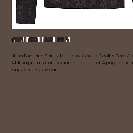
Blusa Feminina Shirley Maclaine, Camila Coelho Para Car
A blusa preta é confeccionada em tricot. A peça possu
longas e decote canoa.