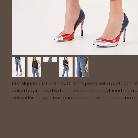
99% Algodao 1% Elastano O jeans pode ser o protagonista
calca boy ripped Bia tem modelagem boyfriend com cri
aplicados nas pernas, que deixam o visual moderno e fe