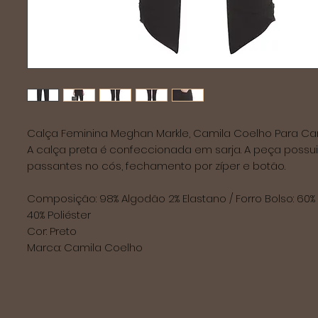
Calça Feminina Meghan Markle, Camila Coelho Para Caro
A calça preta é confeccionada em sarja. A peça possui 
passantes no cós, fechamento por zíper e botão.
Composição: 98% Algodão 2% Elastano / Forro Bolso: 60%
40% Poliéster 
Cor: Preto
Marca: Camila Coelho