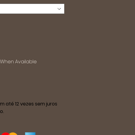
y When Available
m até 12 vezes sem juros
o.