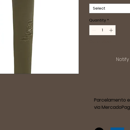
Select
Quantity
*
Out of Stock
Notif
Parcelamento e
via MercadoPag