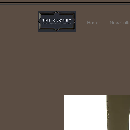
Home
New Colle