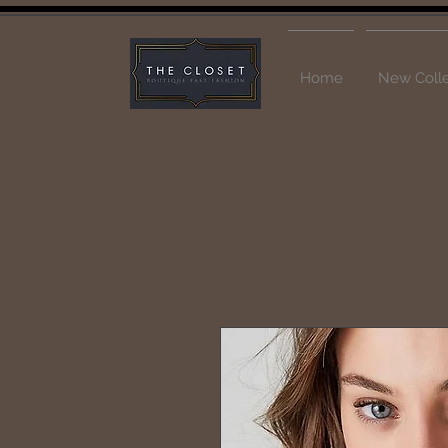
Home
New Colle