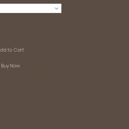
dd to Cart
Buy Now