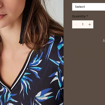
Select
Quantity
*
A