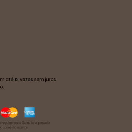
m até 12 vezes sem juros
o.
 regulamento. Consulte a parcela
pagamento aceitas.