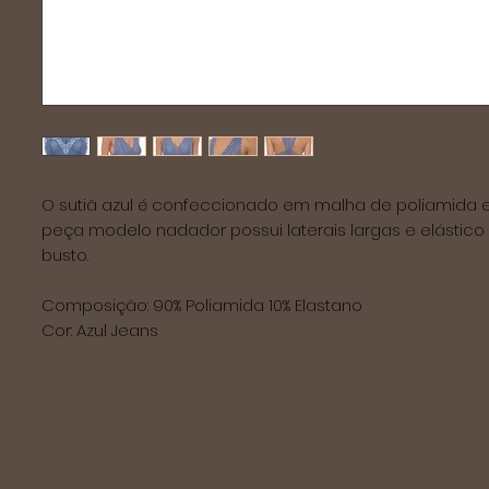
O sutiã azul é confeccionado em malha de poliamida e 
peça modelo nadador possui laterais largas e elástico 
busto.
Composição: 90% Poliamida 10% Elastano
Cor: Azul Jeans