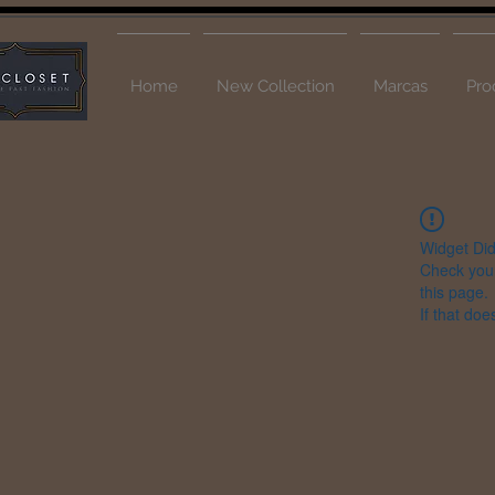
Home
New Collection
Marcas
Pro
Widget Did
Check your
this page.
If that doe