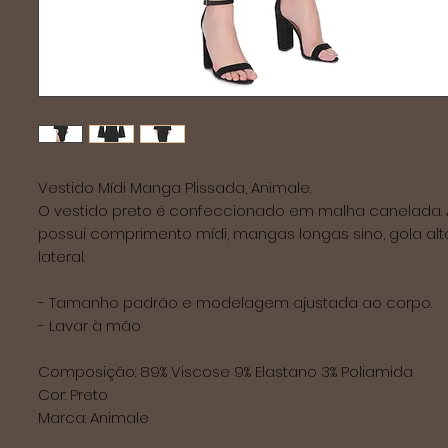
Vestido Mídi Manga Plissada, Animale. 

O vestido preto é confeccionado em malha canelada. 
possui comprimento mídi, mangas longas sino, gola alta
lateral. 

- Tamanho padrão e modelagem ajustada ao corpo.

- Lavar à mão

Composição: 89% Viscose 9% Elastano 3% Poliamida

Cor: Preto

Marca: Animale