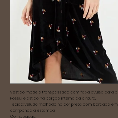
Vestido modelo transpassado com faixa avulsa para aci
Possui elástico na porção interna da cintura.

Tecido: veludo molhado na cor preta com bordado em l
compondo a estampa.

Composição:
