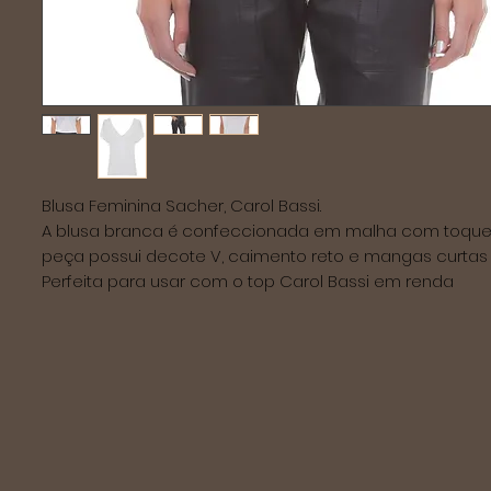
Blusa Feminina Sacher, Carol Bassi.
A blusa branca é confeccionada em malha com toque de
peça possui decote V, caimento reto e mangas curtas
Perfeita para usar com o top Carol Bassi em renda