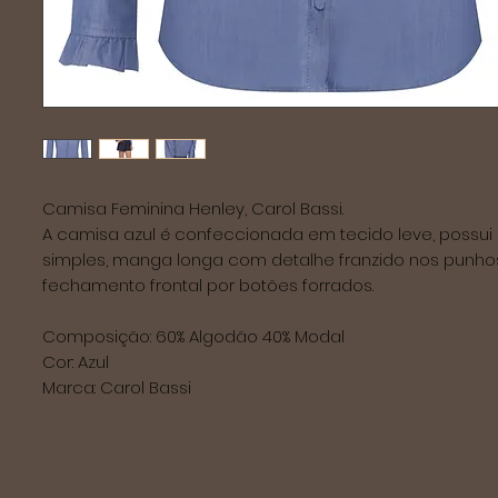
Camisa Feminina Henley, Carol Bassi.
A camisa azul é confeccionada em tecido leve, possui 
simples, manga longa com detalhe franzido nos punhos
fechamento frontal por botões forrados.
Composição: 60% Algodão 40% Modal
Cor: Azul
Marca: Carol Bassi