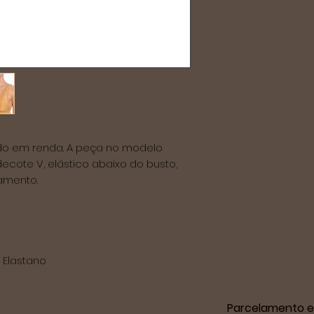
o em renda. A peça no modelo 
ecote V, elástico abaixo do busto, 
mento.

Elastano

Parcelamento e