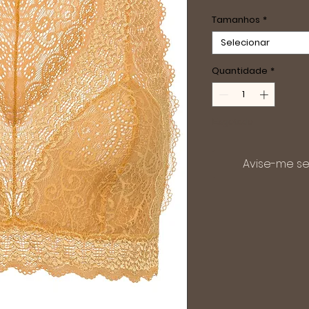
no
Tamanhos
*
Selecionar
Quantidade
*
Esgotado
Avise-me se