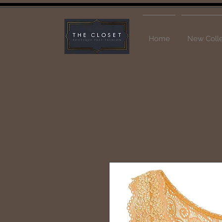
Home
New Colle