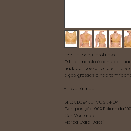
Top Deltona, Carol Bassi.

O top amarelo é confeccionad
nadador possui forro em tule, d
alças grossas e não tem fecha
- Lavar à mão

SKU: CB39430_MOSTARDA

Composição: 90% Poliamida 10% 
Cor: Mostarda 

Marca: Carol Bassi