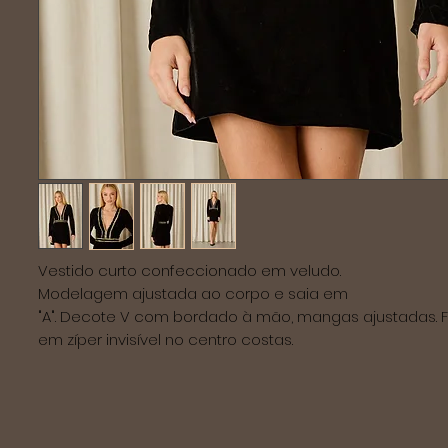
Vestido curto confeccionado em veludo.
Modelagem ajustada ao corpo e saia em
"A". Decote V com bordado à mão, mangas ajustadas.
em zíper invisível no centro costas.