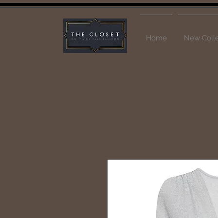
Home
New Colle