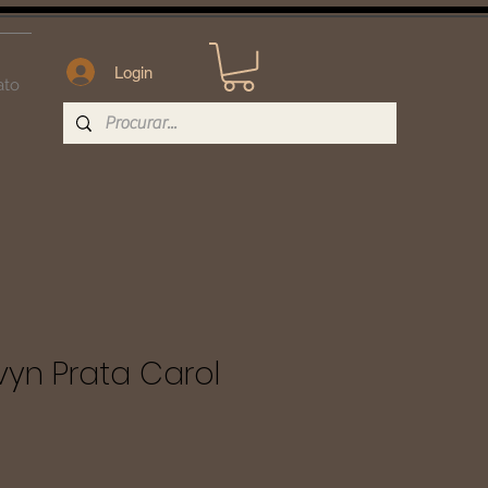
Login
ato
vyn Prata Carol
eço