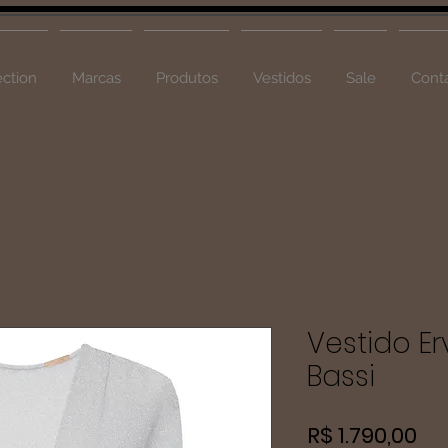
ction
Marcas
Produtos
Vestidos
Sale
Cont
Vestido Er
Bassi
Pr
R$ 1.790,00