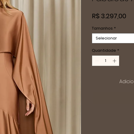
Pr
R$ 3.297,00
Tamanhos
*
Selecionar
Quantidade
*
Adicio