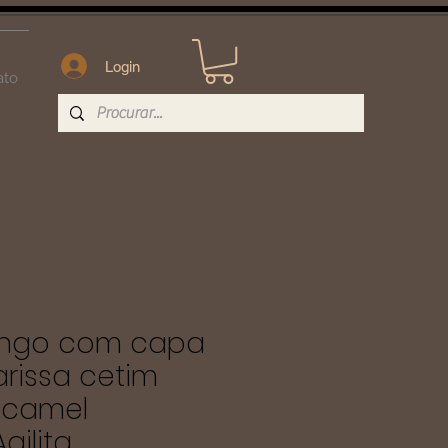
Login
ato
longo com capa
arissa cetim
 camel
gilita