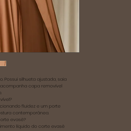
 Possui silhueta ajustada, saia
e acompanha capa removível
.
vível?
icionando fluidez e um porte
costura contemporânea.
corte evasê?
aimento líquido do corte evasê