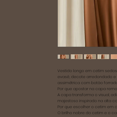
Vestido longo em cetim sedoso.
evasê, decote arredondado 
assimétrica com botão forrado
Por que apostar na capa remo
A capa transforma o visual, ad
majestoso inspirado na alta 
Por que escolher o cetim em 
O brilho nobre do cetim e o c