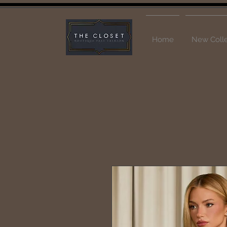
Home
New Colle