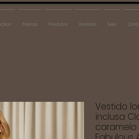
ction
Marcas
Produtos
Vestidos
Sale
Cont
Vestido 
inclusa Cl
caramelo
Fabulous A