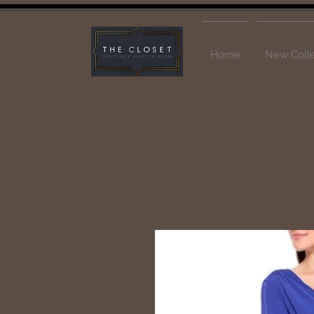
Home
New Colle