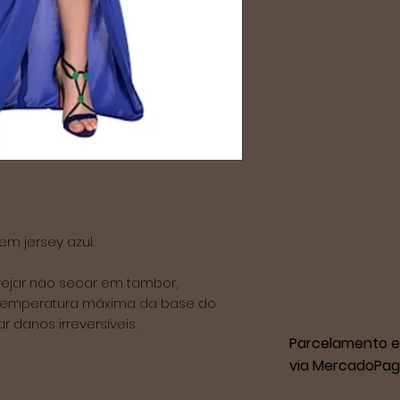
 jersey azul.

vejar não secar em tambor, 
temperatura máxima da base do 
 danos irreversíveis. 
Parcelamento e
via MercadoPag