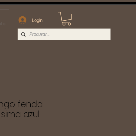
Login
ato
ongo fenda
sima azul
ço