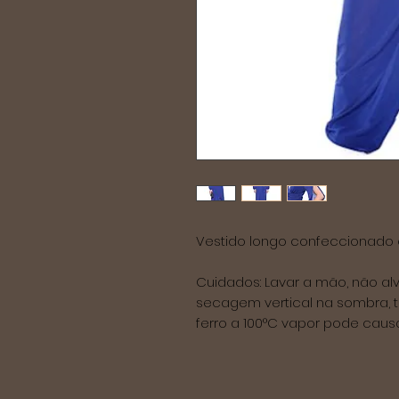
Vestido longo confeccionado em
Cuidados: Lavar a mão, não al
secagem vertical na sombra, 
ferro a 100°C vapor pode causar