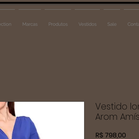
ction
Marcas
Produtos
Vestidos
Sale
Cont
Vestido l
Arom Amís
Pre
R$ 798,00