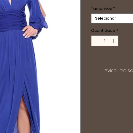
Tamanhos
*
Selecionar
Quantidade
*
Esgotado
Avise-me se