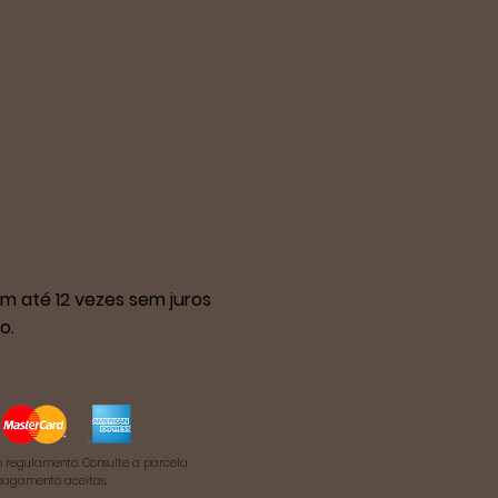
m até 12 vezes sem juros
o.
 regulamento. Consulte a parcela
pagamento aceitas.