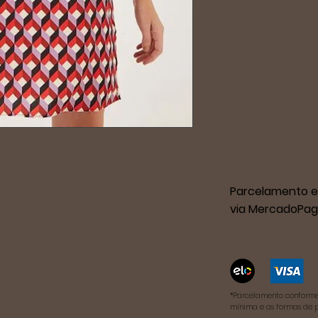
Parcelamento e
via MercadoPag
*Parcelamento conforme
mínima e as formas de 