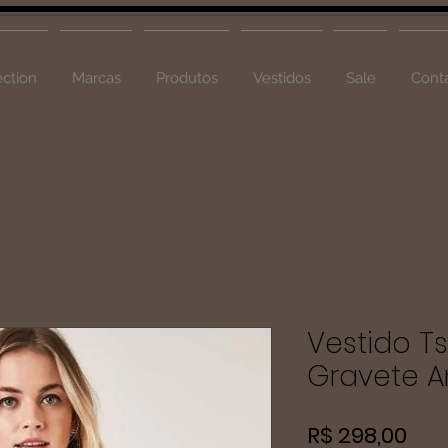
ction
Marcas
Produtos
Vestidos
Sale
Cont
Vestido Ts
Gravete A
Pre
R$ 298,00