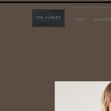
Home
New Colle