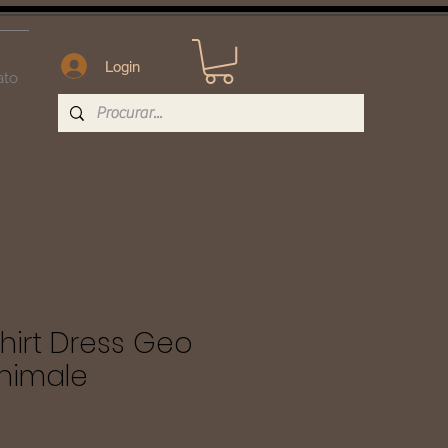
Login
ato
hirt Dress Geo
nimale
ço