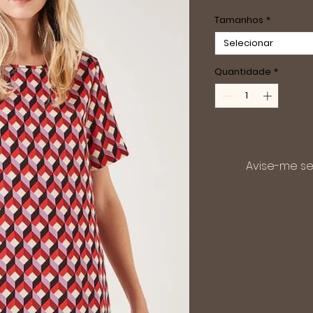
Tamanhos
*
Selecionar
Quantidade
*
Esgotado
Avise-me se