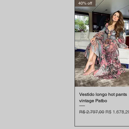
40% off
Vestido longo hot pants
Visualização rápida
vintage Patbo
Preço normal
Preço prom
R$ 2.797,00
R$ 1.678,2