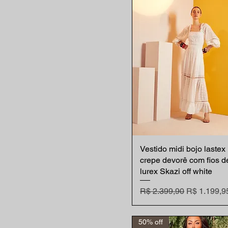
Vestido midi bojo lastex
Visualização rápida
crepe devorê com fios d
lurex Skazi off white
Preço normal
Preço prom
R$ 2.399,90
R$ 1.199,9
50% off