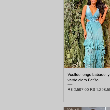
Vestido longo babado ly
Visualização rápida
verde claro PatBo
Preço normal
Preço prom
R$ 2.597,00
R$ 1.298,5
30% off