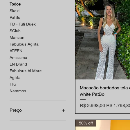
Todos
Skazi
PatBo
TD - Tufi Duek
SClub
Manzan
Fabulous Agilità
ATEEN
Amissima
LN Brand
Fabulous Al Mare
Agilita
TIG
Macacão bordados tela o
Visualização rápida
Nammos
white PatBo
Preço normal
Preço prom
R$ 2.998,00
R$ 1.798,8
Preço
50% off
R$ 369
R$ 2.998