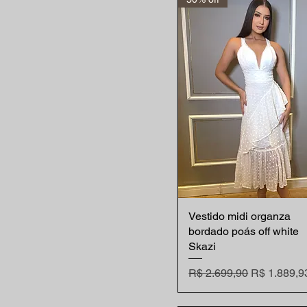
Vestido midi organza
Visualização rápida
bordado poás off white
Skazi
Preço normal
Preço prom
R$ 2.699,90
R$ 1.889,9